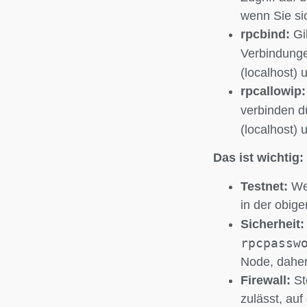
wenn Sie si
rpcbind:
Gib
Verbindunge
(localhost)
rpcallowip:
verbinden d
(localhost)
Das ist wichtig:
Testnet:
Wen
in der obige
Sicherheit:
rpcpassw
Node, daher 
Firewall:
St
zulässt, au