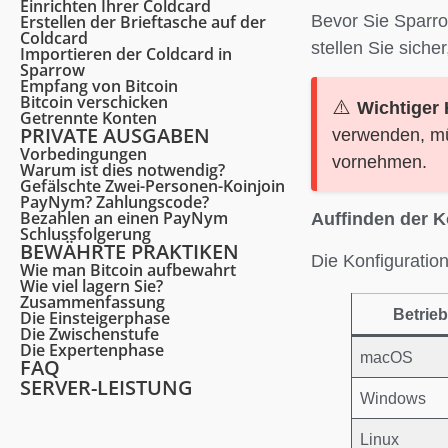
Einrichten Ihrer Coldcard
Erstellen der Brieftasche auf der
Bevor Sie Sparro
Coldcard
stellen Sie sicher
Importieren der Coldcard in
Sparrow
Empfang von Bitcoin
Bitcoin verschicken
Wichtiger 
Getrennte Konten
PRIVATE AUSGABEN
verwenden, müs
Vorbedingungen
vornehmen.
Warum ist dies notwendig?
Gefälschte Zwei-Personen-Koinjoin
PayNym? Zahlungscode?
Bezahlen an einen PayNym
Auffinden der K
Schlussfolgerung
BEWÄHRTE PRAKTIKEN
Die Konfiguratio
Wie man Bitcoin aufbewahrt
Wie viel lagern Sie?
Zusammenfassung
Betrie
Die Einsteigerphase
Die Zwischenstufe
Die Expertenphase
macOS
FAQ
SERVER-LEISTUNG
Windows
Linux