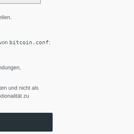
ellen.
bitcoin.conf
 von
:
endungen,
en und nicht als
ionalität zu