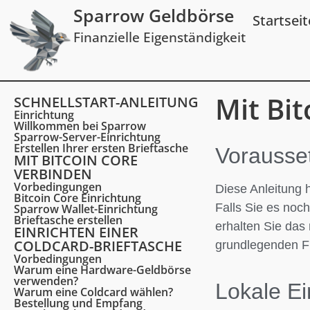
Sparrow Geldbörse
Startseit
Finanzielle Eigenständigkeit
Mit Bi
SCHNELLSTART-ANLEITUNG
Einrichtung
Willkommen bei Sparrow
Sparrow-Server-Einrichtung
Erstellen Ihrer ersten Brieftasche
Vorausse
MIT BITCOIN CORE
VERBINDEN
Vorbedingungen
Diese Anleitung h
Bitcoin Core Einrichtung
Falls Sie es noc
Sparrow Wallet-Einrichtung
Brieftasche erstellen
erhalten Sie das
EINRICHTEN EINER
COLDCARD-BRIEFTASCHE
grundlegenden F
Vorbedingungen
Warum eine Hardware-Geldbörse
verwenden?
Lokale Ei
Warum eine Coldcard wählen?
Bestellung und Empfang