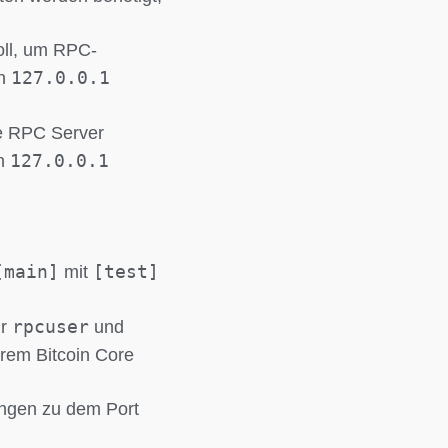
oll, um RPC-
127.0.0.1
en
re RPC Server
127.0.0.1
en
[main]
[test]
mit
rpcuser
ür
und
rem Bitcoin Core
ungen zu dem Port