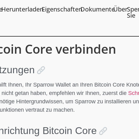
e
Herunterladen
Eigenschaften
Dokumente
Über
Spe
Sie
tcoin Core verbinden
tzungen
ilft Ihnen, Ihr Sparrow Wallet an Ihren Bitcoin Core Kno
h nicht getan haben, empfehlen wir Ihnen, zuerst die
Schn
 nötige Hintergrundwissen, um Sparrow zu installieren un
unktionen vertraut zu machen.
nrichtung Bitcoin Core