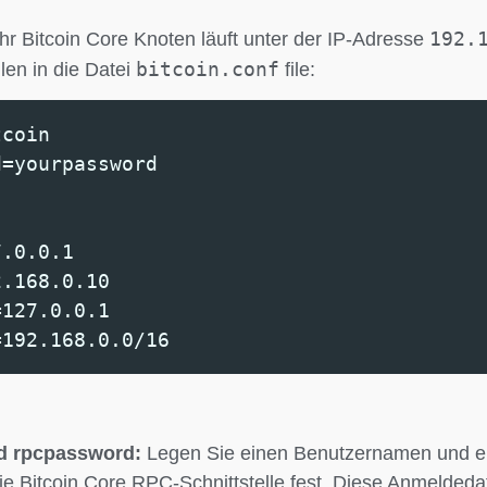
192.
hr Bitcoin Core Knoten läuft unter der IP-Adresse
bitcoin.conf
len in die Datei
file:
tcoin
d=yourpassword
7.0.0.1
2.168.0.10
=127.0.0.1
=192.168.0.0/16
d rpcpassword:
Legen Sie einen Benutzernamen und ei
die Bitcoin Core RPC-Schnittstelle fest. Diese Anmelded