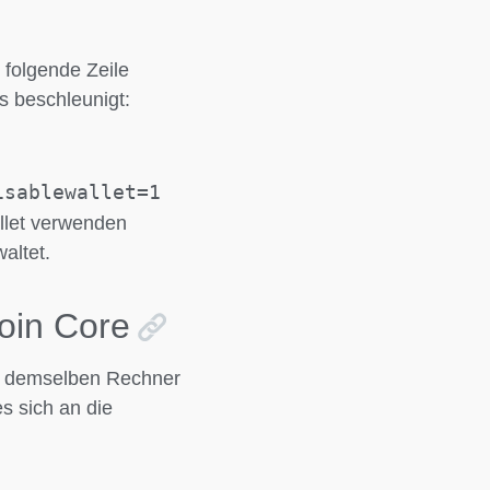
 folgende Zeile
s beschleunigt:
isablewallet=1
llet verwenden
altet.
oin Core
uf demselben Rechner
s sich an die