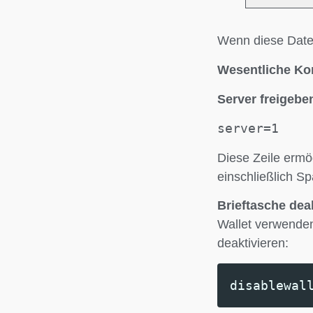
Wenn diese Datei 
Wesentliche Kon
Server freigebe
server=1
Diese Zeile ermö
einschließlich Sp
Brieftasche deak
Wallet verwenden
deaktivieren:
disablewal