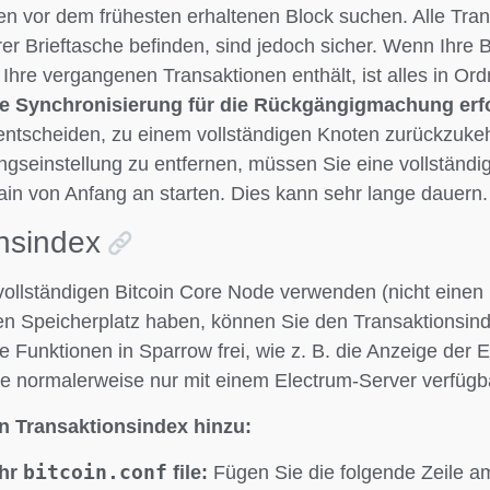
en vor dem frühesten erhaltenen Block suchen. Alle Tran
hrer Brieftasche befinden, sind jedoch sicher. Wenn Ihre B
 Ihre vergangenen Transaktionen enthält, ist alles in Or
ge Synchronisierung für die Rückgängigmachung erfo
 entscheiden, zu einem vollständigen Knoten zurückzuke
gseinstellung zu entfernen, müssen Sie eine vollständi
ain von Anfang an starten. Dies kann sehr lange dauern.
nsindex
ollständigen Bitcoin Core Node verwenden (nicht einen
en Speicherplatz haben, können Sie den Transaktionsind
te Funktionen in Sparrow frei, wie z. B. die Anzeige der
ie normalerweise nur mit einem Electrum-Server verfügba
n Transaktionsindex hinzu:
bitcoin.conf
Ihr
file:
Fügen Sie die folgende Zeile a