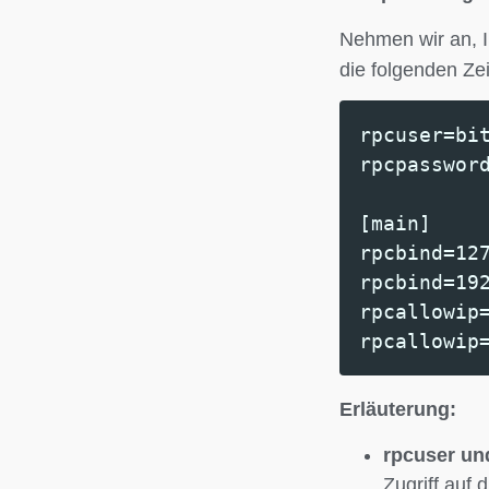
Nehmen wir an, I
die folgenden Zei
rpcuser=bi
rpcpasswor
[main]
rpcbind=12
rpcbind=19
rpcallowip
rpcallowip
Erläuterung:
rpcuser un
Zugriff auf 